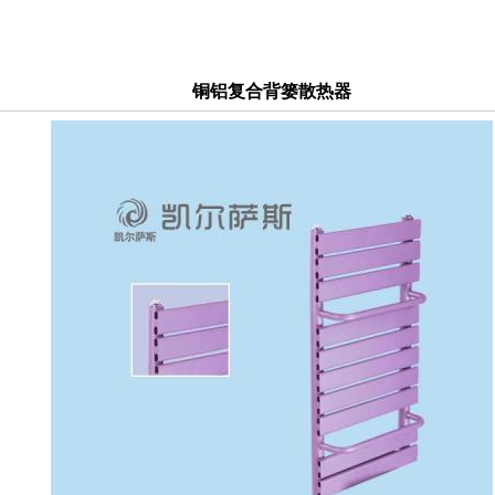
铜铝复合背篓散热器