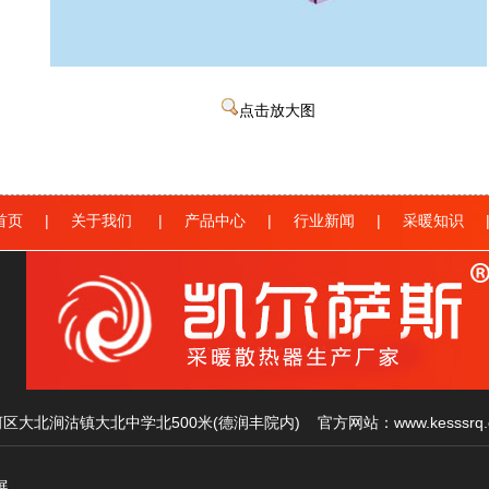
点击放大图
首页
|
关于我们
|
产品中心
|
行业新闻
|
采暖知识
区大北涧沽镇大北中学北500米(德润丰院内)
官方网站：
www.kesssrq
展